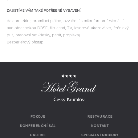
ZAJISTÍME VÁM TAKÉ POTŘEBNÉ VYBAVENÍ:
dataprojektor, promítací plátno, ozvučení s mikrofon profesionální
E
audiotechnokou BOSE, flip chart, TV, laserové ukazovátko, řečnický
pult, pracovní set (desky, papír, propiska).
Bezbariérový přístup.
POKOJE
RESTAURACE
KONFERENČNÍ SÁL
KONTAKT
GALERIE
SPECIÁLNÍ NABÍDKY