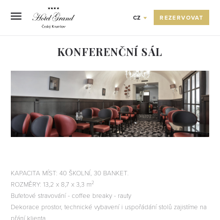
REZERVOVAT
CZ
KONFERENČNÍ SÁL
OVA
A
KAPACITA MÍST: 40 ŠKOLNÍ, 30 BANKET.
2
ROZMĚRY: 13,2 x 8,7 x 3,3 m
Bufetové stravování - coffee breaky - rauty
Dekorace prostor, technické vybavení i uspořádání stolů zajistíme na
přání klienta.