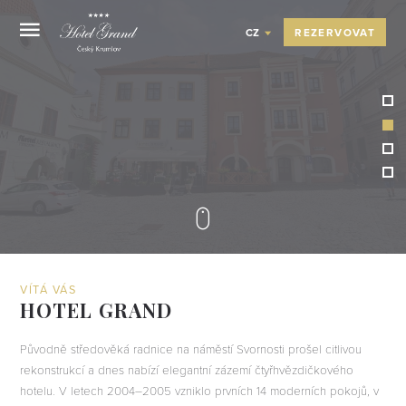
REZERVOVAT
CZ
OVA
A
VÍTÁ VÁS
HOTEL GRAND
Původně středověká radnice na náměstí Svornosti prošel citlivou
rekonstrukcí a dnes nabízí elegantní zázemí čtyřhvězdičkového
hotelu. V letech 2004–2005 vzniklo prvních 14 moderních pokojů, v