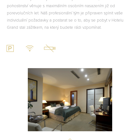
pohostinství věnuje s maximálním osobním nasazením již od
porevolučních let. Náš profesionální tým je připraven splnit vaše
individuální požadavky a postarat se o to, aby se pobyt v Hotelu
Grand stal zážitkem, na který budete rádi vzpomínat.