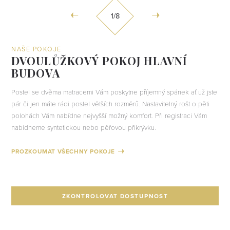
1
/8
NAŠE POKOJE
DVOULŮŽKOVÝ POKOJ HLAVNÍ
BUDOVA
Postel se dvěma matracemi Vám poskytne příjemný spánek ať už jste
pár či jen máte rádi postel větších rozměrů. Nastavitelný rošt o pěti
polohách Vám nabídne nejvyšší možný komfort. Při registraci Vám
nabídneme syntetickou nebo pěřovou přikrývku.
ZKONTROLOVAT DOSTUPNOST
ZKONTROLOVAT DOSTUPNOST
ZKONTROLOVAT DOSTUPNOST
PROZKOUMAT VŠECHNY POKOJE
ZKONTROLOVAT DOSTUPNOST