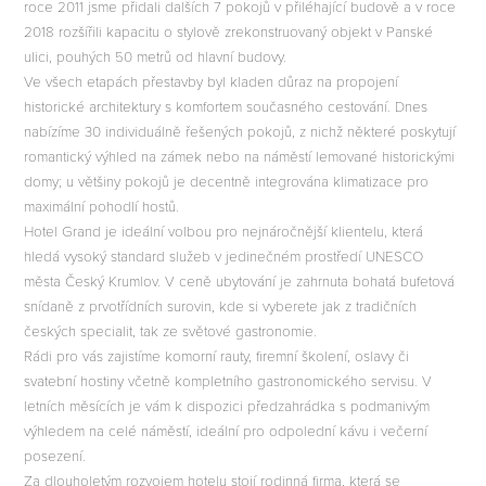
roce 2011 jsme přidali dalších 7 pokojů v přiléhající budově a v roce
2018 rozšířili kapacitu o stylově zrekonstruovaný objekt v Panské
ulici, pouhých 50 metrů od hlavní budovy.
E
Ve všech etapách přestavby byl kladen důraz na propojení
historické architektury s komfortem současného cestování. Dnes
nabízíme 30 individuálně řešených pokojů, z nichž některé poskytují
romantický výhled na zámek nebo na náměstí lemované historickými
domy; u většiny pokojů je decentně integrována klimatizace pro
maximální pohodlí hostů.
Hotel Grand je ideální volbou pro nejnáročnější klientelu, která
hledá vysoký standard služeb v jedinečném prostředí UNESCO
města Český Krumlov. V ceně ubytování je zahrnuta bohatá bufetová
snídaně z prvotřídních surovin, kde si vyberete jak z tradičních
českých specialit, tak ze světové gastronomie.
Rádi pro vás zajistíme komorní rauty, firemní školení, oslavy či
svatební hostiny včetně kompletního gastronomického servisu. V
letních měsících je vám k dispozici předzahrádka s podmanivým
výhledem na celé náměstí, ideální pro odpolední kávu i večerní
posezení.
Za dlouholetým rozvojem hotelu stojí rodinná firma, která se