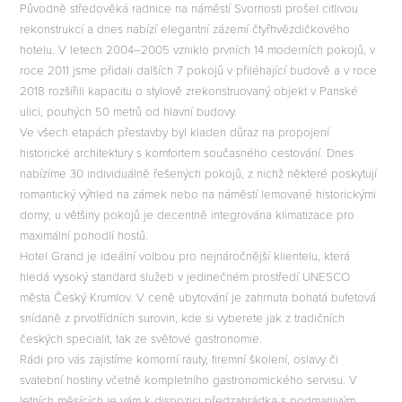
Původně středověká radnice na náměstí Svornosti prošel citlivou
rekonstrukcí a dnes nabízí elegantní zázemí čtyřhvězdičkového
hotelu. V letech 2004–2005 vzniklo prvních 14 moderních pokojů, v
E
roce 2011 jsme přidali dalších 7 pokojů v přiléhající budově a v roce
2018 rozšířili kapacitu o stylově zrekonstruovaný objekt v Panské
ulici, pouhých 50 metrů od hlavní budovy.
Ve všech etapách přestavby byl kladen důraz na propojení
historické architektury s komfortem současného cestování. Dnes
nabízíme 30 individuálně řešených pokojů, z nichž některé poskytují
romantický výhled na zámek nebo na náměstí lemované historickými
domy; u většiny pokojů je decentně integrována klimatizace pro
maximální pohodlí hostů.
Hotel Grand je ideální volbou pro nejnáročnější klientelu, která
hledá vysoký standard služeb v jedinečném prostředí UNESCO
města Český Krumlov. V ceně ubytování je zahrnuta bohatá bufetová
snídaně z prvotřídních surovin, kde si vyberete jak z tradičních
českých specialit, tak ze světové gastronomie.
Rádi pro vás zajistíme komorní rauty, firemní školení, oslavy či
svatební hostiny včetně kompletního gastronomického servisu. V
letních měsících je vám k dispozici předzahrádka s podmanivým