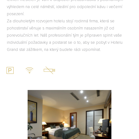
výhledem na celé náměstí, ideální pro odpolední kávu i večerní
posezení.
Za dlouholetým rozvojem hotelu stojí rodinná firma, která se
pohostinství věnuje s maximálním osobním nasazením již od
porevolučních let. Náš profesionální tým je připraven splnit vaše
individuální požadavky a postarat se o to, aby se pobyt v Hotelu
Grand stal zážitkem, na který budete rádi vzpomínat.