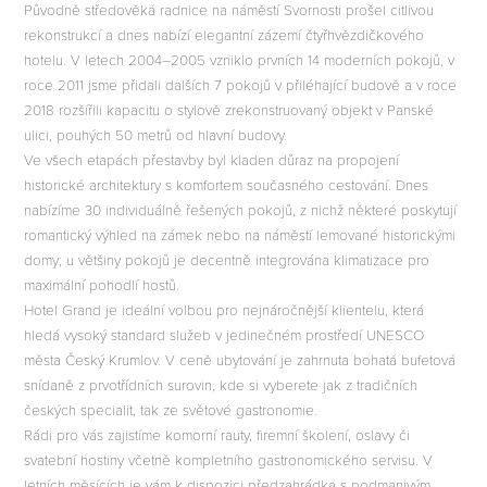
Původně středověká radnice na náměstí Svornosti prošel citlivou
rekonstrukcí a dnes nabízí elegantní zázemí čtyřhvězdičkového
hotelu. V letech 2004–2005 vzniklo prvních 14 moderních pokojů, v
E
roce 2011 jsme přidali dalších 7 pokojů v přiléhající budově a v roce
2018 rozšířili kapacitu o stylově zrekonstruovaný objekt v Panské
ulici, pouhých 50 metrů od hlavní budovy.
Ve všech etapách přestavby byl kladen důraz na propojení
historické architektury s komfortem současného cestování. Dnes
nabízíme 30 individuálně řešených pokojů, z nichž některé poskytují
romantický výhled na zámek nebo na náměstí lemované historickými
domy; u většiny pokojů je decentně integrována klimatizace pro
maximální pohodlí hostů.
Hotel Grand je ideální volbou pro nejnáročnější klientelu, která
hledá vysoký standard služeb v jedinečném prostředí UNESCO
města Český Krumlov. V ceně ubytování je zahrnuta bohatá bufetová
snídaně z prvotřídních surovin, kde si vyberete jak z tradičních
českých specialit, tak ze světové gastronomie.
Rádi pro vás zajistíme komorní rauty, firemní školení, oslavy či
svatební hostiny včetně kompletního gastronomického servisu. V
letních měsících je vám k dispozici předzahrádka s podmanivým