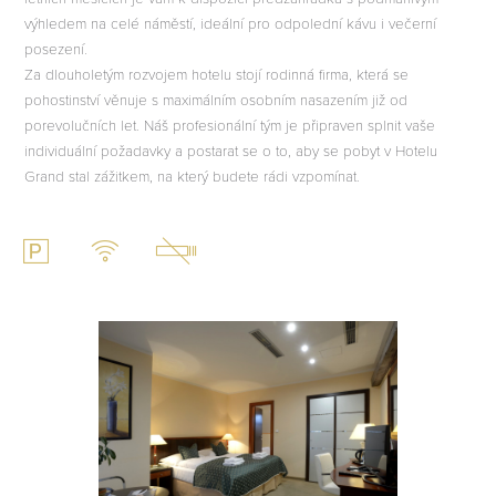
výhledem na celé náměstí, ideální pro odpolední kávu i večerní
posezení.
Za dlouholetým rozvojem hotelu stojí rodinná firma, která se
pohostinství věnuje s maximálním osobním nasazením již od
porevolučních let. Náš profesionální tým je připraven splnit vaše
individuální požadavky a postarat se o to, aby se pobyt v Hotelu
Grand stal zážitkem, na který budete rádi vzpomínat.